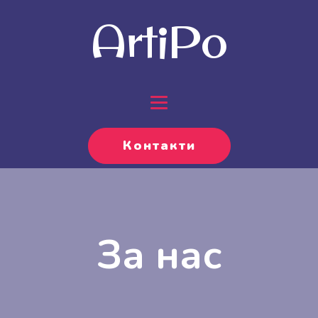
ArtiPo
Контакти
За нас