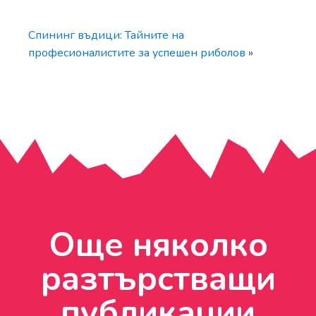
Спининг въдици: Тайните на
професионалистите за успешен риболов
»
Още няколко
разтърстващи
публикации