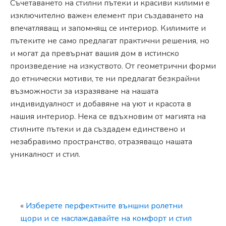
Съчетаването на стилни пътеки и красиви килими е
изключително важен елемент при създаването на
впечатляващ и запомнящ се интериор. Килимите и
пътеките не само предлагат практични решения, но
и могат да превърнат вашия дом в истинско
произведение на изкуството. От геометрични форми
до етнически мотиви, те ни предлагат безкрайни
възможности за изразяване на нашата
индивидуалност и добавяне на уют и красота в
нашия интериор. Нека се вдъхновим от магията на
стилните пътеки и да създадем единствено и
незабравимо пространство, отразяващо нашата
уникалност и стил.
«
Изберете перфектните външни ролетни
щори и се наслаждавайте на комфорт и стил