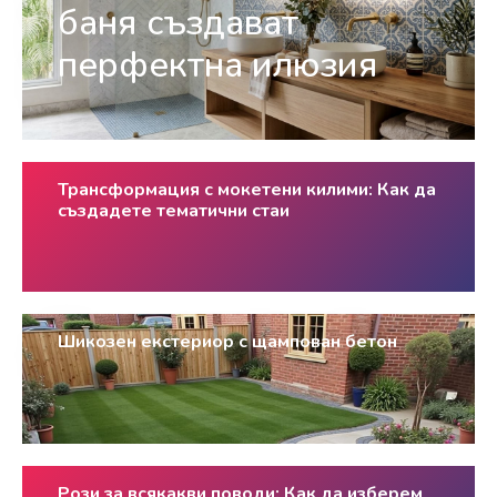
баня създават
перфектна илюзия
Трансформация с мокетени килими: Как да
създадете тематични стаи
Шикозен екстериор с щампован бетон
Рози за всякакви поводи: Как да изберем