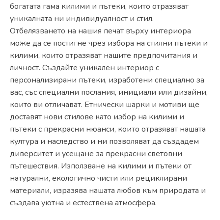
богатата гама килими и пътеки, които отразяват
уникалната ни индивидуалност и стил.
Отбелязването на нашия печат върху интериора
може да се постигне чрез избора на стилни пътеки и
килими, които отразяват нашите предпочитания и
личност. Създайте уникален интериор с
персонализирани пътеки, изработени специално за
вас, със специални послания, инициали или дизайни,
които ви отличават. Етнически шарки и мотиви ще
доставят нови стилове като избор на килими и
пътеки с прекрасни нюанси, които отразяват нашата
култура и наследство и ни позволяват да създадем
диверситет и усещане за прекрасни световни
пътешествия. Използване на килими и пътеки от
натурални, екологично чисти или рециклирани
материали, изразява нашата любов към природата и
създава уютна и естествена атмосфера.