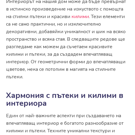
Интериорът на нашия дом може да бъде превърнат
в истинско произведение на изкуството с помощта
на стилни пътеки и красиви
килими
. Тези елементи
са не само практични, но и изключително
декоративни, добавяйки уникалност и шик на всяко
пространство и всяка стая. В следващите редове ще
разгледаме как можем да съчетаем красивите
килими и пътеки, за да създадем впечатляващ
интериор. От геометрични форми до впечатляващи
цветове, нека се потопим в магията на стилните
пътеки.
Хармония с пътеки и килими в
интериора
Един от най-важните аспекти при създаването на
впечатляващ интериор е богатото разнообразие от
килими и пътеки. Техните уникални текстури и