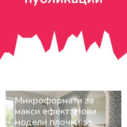
Микроформати за
макси ефект: Нови
модели плочки за